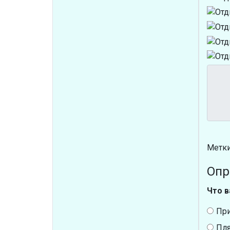
Метки
Опр
Что в
Пр
Пл