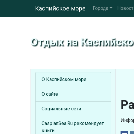
Каспийское море
Города
Новост
Отдых на Каспийск
О Каспийском море
О сайте
Ра
Социальные сети
Инфор
CaspianSea.Ru рекомендует
книги