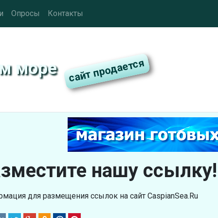
и
Опросы
Контакты
ом море
зместите нашу ссылку!
мация для размещения ссылок на сайт CaspianSea.Ru