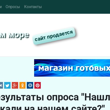
и
Опросы
Контакты
ом море
зультаты опроса "Нашли
кали на нашем сайте?"