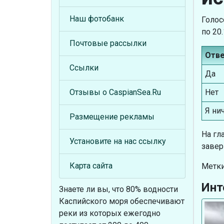
Наш фотобанк
Голос
по 20
Почтовые рассылки
Отв
Ссылки
Да
Нет
Отзывы о CaspianSea.Ru
Я ни
Размещение рекламы
На гл
Установите на нас ссылку
завер
Карта сайта
Метки
Инт
Знаете ли вы, что
80% водности
Каспийского моря обеспечивают
реки из которых ежегодно