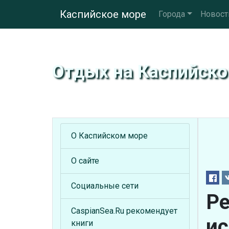
Каспийское море
Города
Новост
Отдых на Каспийск
О Каспийском море
О сайте
Социальные сети
Ре
CaspianSea.Ru рекомендует
ис
книги